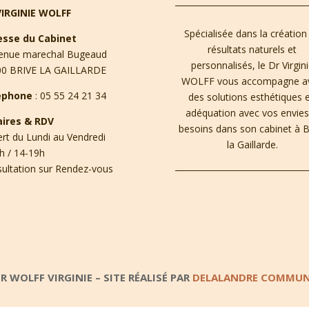
VIRGINIE WOLFF
Spécialisée dans la création
esse du Cabinet
résultats naturels et
enue marechal Bugeaud
personnalisés, le Dr Virgin
00 BRIVE LA GAILLARDE
WOLFF vous accompagne a
éphone
:
05 55 24 21 34
des solutions esthétiques 
adéquation avec vos envie
aires & RDV
besoins dans son cabinet à B
rt du Lundi au Vendredi
la Gaillarde.
h / 14-19h
ultation sur Rendez-vous
R WOLFF VIRGINIE – SITE RÉALISÉ PAR
DELALANDRE COMMUN